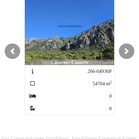
Previous
Next
Casares / Casares
266-04936P
2
54704
m
0
0
Ana Cuesta real estate Inmobiliaria, Inmobiliarias Estepona real estate,