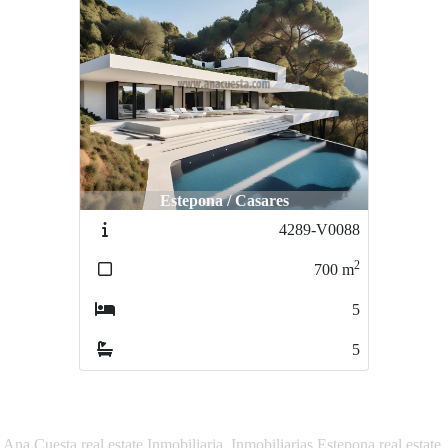
Estepona / Casares
4289-V0088
2
700
m
5
5
Ana Cuesta real estate Inmobiliaria, Inmobiliarias Estepona real estate,